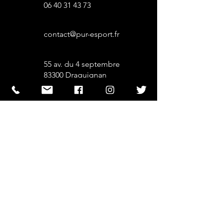
06 40 31 43 73
contact@pur-esport.fr
55 av. du 4 septembre
83300 Draguignan
informations
Contact
Mentions
Légales
CGV
Politique de
conf.
Actualités