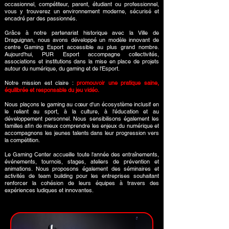
occasionnel, compétiteur, parent, étudiant ou professionnel,
vous y trouverez un environnement moderne, sécurisé et
encadré par des passionnés.
Grâce à notre partenariat historique avec la Ville de
Draguignan, nous avons développé un modèle innovant de
centre Gaming Esport accessible au plus grand nombre.
Aujourd'hui, PUR Esport accompagne collectivités,
associations et institutions dans la mise en place de projets
autour du numérique, du gaming et de l'Esport.
Notre mission est claire :
promouvoir une pratique saine,
équilibrée et responsable du jeu vidéo.
Nous plaçons le gaming au cœur d'un écosystème inclusif en
le reliant au sport, à la culture, à l'éducation et au
développement personnel. Nous sensibilisons également les
familles afin de mieux comprendre les enjeux du numérique et
accompagnons les jeunes talents dans leur progression vers
la compétition.
Le Gaming Center accueille toute l'année des entraînements,
événements, tournois, stages, ateliers de prévention et
animations. Nous proposons également des séminaires et
activités de team building pour les entreprises souhaitant
renforcer la cohésion de leurs équipes à travers des
expériences ludiques et innovantes.​