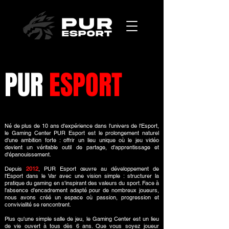
PUR
ESPORT
N
é de plus de 10 ans d'expérience dans l'univers de l'Esport,
le Gaming Center PUR Esport est le prolongement naturel
d'une ambition forte : offrir un lieu unique où le jeu vidéo
devient un véritable outil de partage, d'apprentissage et
d'épanouissement.
Depuis
2012
, PUR Esport œuvre au développement de
l'Esport dans le Var avec une vision simple : structurer la
pratique du gaming en s'inspirant des valeurs du sport. Face à
l'absence d'encadrement adapté pour de nombreux joueurs,
nous avons créé un espace où passion, progression et
convivialité se rencontrent.
Plus qu'une simple salle de jeu, le Gaming Center est un lieu
de vie ouvert à tous dès 6 ans. Que vous soyez joueur