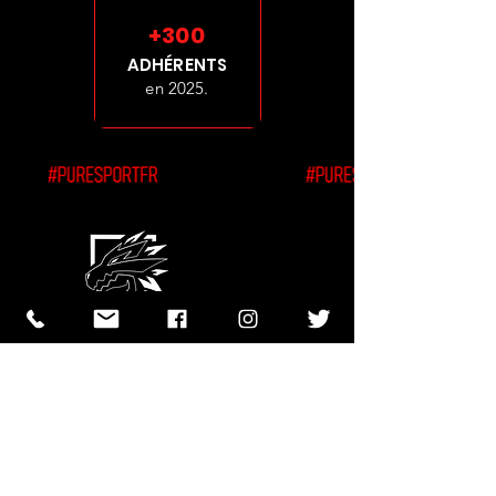
+300
ADHÉRENTS
en 2025.
Le jeu vidéo rassemble,
sensibilise et fait grandir.
Montrons le autrement.
contact