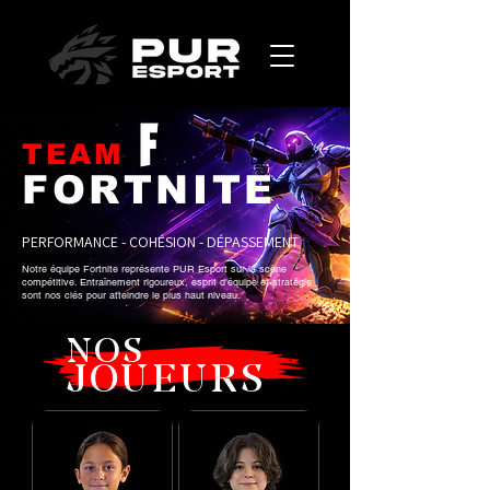
TEAM
FORTNITE
PERFORMANCE - COHÉSION - DÉPASSEMENT
Notre équipe Fortnite représente PUR Esport sur la scène
compétitive. Entraînement rigoureux, esprit d'équipe et stratégie
sont nos clés pour atteindre le plus haut niveau.
NOS
JOUEURS