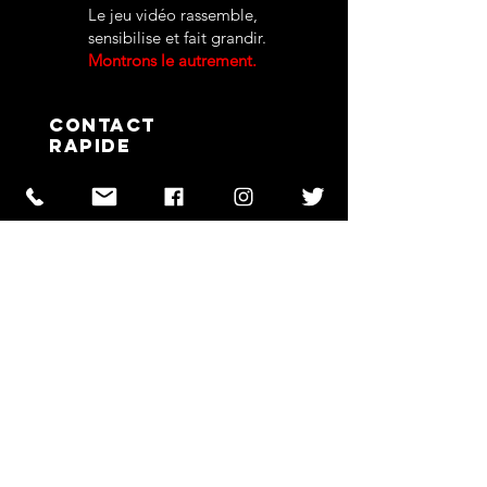
Le jeu vidéo rassemble,
sensibilise et fait grandir.
Montrons le autrement.
contact
rapide
06 40 31 43 73
contact@pur-esport.fr
55 av. du 4 septembre
83300 Draguignan
informations